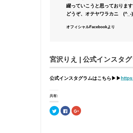
綴っていこうと思っております
どうぞ、オテヤワラカニ (^_-)
オフィシャルFacebookより
宮沢りえ | 公式インスタ
公式インスタグラムはこちら▶︎▶︎
https
共有:
ク
F
ク
リ
a
リ
ッ
c
ッ
ク
e
ク
し
b
し
て
o
て
T
o
G