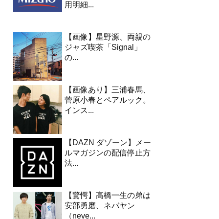
用明細...
【画像】星野源、両親の
ジャズ喫茶「Signal」
の...
【画像あり】三浦春馬、
菅原小春とペアルック。
インス...
【DAZN ダゾーン】メー
ルマガジンの配信停止方
法...
【驚愕】高橋一生の弟は
安部勇磨、ネバヤン
（neve...