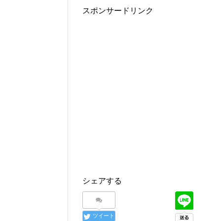
w
k
o
i
で
o
スポンサードリンク
t
共
g
t
有
l
e
す
e
r
る
+
で
に
で
共
は
共
有
ク
有
(
リ
(
新
ッ
新
し
ク
し
い
し
い
ウ
て
ウ
ィ
く
ィ
ン
だ
ン
ド
さ
ド
ウ
い
ウ
で
(
で
開
新
開
き
し
き
ま
い
ま
す
ウ
す
)
ィ
)
ン
ド
ウ
で
開
き
ま
シェアする
す
)
ツイート