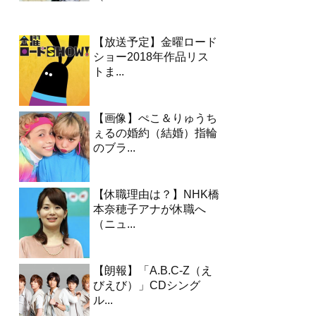
【放送予定】金曜ロード
ショー2018年作品リス
トま...
【画像】ぺこ＆りゅうち
ぇるの婚約（結婚）指輪
のブラ...
【休職理由は？】NHK橋
本奈穂子アナが休職へ
（ニュ...
【朗報】「A.B.C-Z（え
びえび）」CDシング
ル...