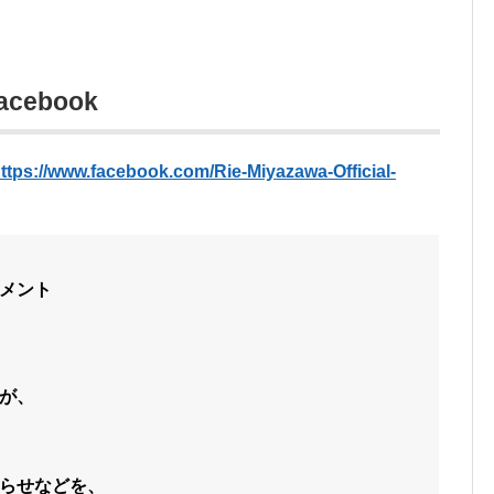
cebook
ttps://www.facebook.com/Rie-Miyazawa-Official-
メント
が、
らせなどを、