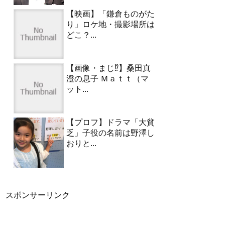
【映画】「鎌倉ものがた
り」ロケ地・撮影場所は
どこ？...
【画像・まじ⁉︎】桑田真
澄の息子 Ｍａｔｔ（マ
ット...
【プロフ】ドラマ「大貧
乏」子役の名前は野澤し
おりと...
スポンサーリンク