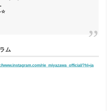
。
-☆
グラム
://www.instagram.com/rie_miyazawa_official/?hl=ja