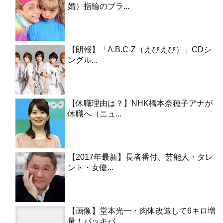
婚）指輪のブラ...
【朗報】「A.B.C-Z（えびえび）」CDシ
ングル...
【休職理由は？】NHK橋本奈穂子アナが
休職へ（ニュ...
【2017年最新】長者番付、芸能人・タレ
ント・女優...
【画像】堂本光一・肉体改造して6キロ増
量！バッキバ...