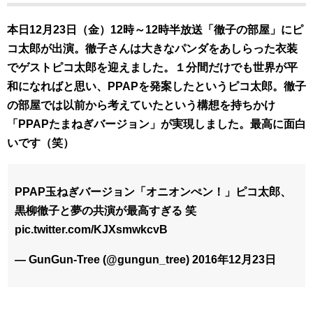
本日12月23日（金）12時～12時半放送「徹子の部屋」にピ
コ太郎が出演。徹子さんは大きなパンダをあしらった衣装
でゲストピコ太郎を迎えました。１分間だけでも世界が平
和になればと思い、PPAPを発案したというピコ太郎。徹子
の部屋では以前から考えていたという構想を持ちかけ
「PPAPたまねぎバージョン」が実現しました。最高に面白
いです（笑）
PPAP玉ねぎバージョン「オニオンぺン！」ピコ太郎、
黒柳徹子と夢の共演が最高すぎる 笑
pic.twitter.com/KJXsmwkcvB
— GunGun-Tree (@gungun_tree) 2016年12月23日