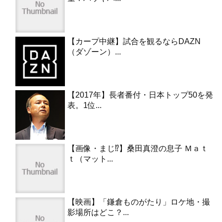
【カープ中継】試合を観るならDAZN
（ダゾーン）...
【2017年】長者番付・日本トップ50を発
表。1位...
【画像・まじ⁉︎】桑田真澄の息子 Ｍａｔ
ｔ（マット...
【映画】「鎌倉ものがたり」ロケ地・撮
影場所はどこ？...