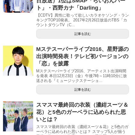
日放送）1位はSMAP「らいおんハー
ト」・西野カナ「Darling」
【CDTV】異性に歌って欲しいカラオケソング・ラン
キングTOP10発表。 2017年2月26日放送のTBS「カ
ウントダウンTV（C...
記事を読む
Mステスーパーライブ2016、星野源の
出演時間発表！テレビ初バージョンの
「恋」を披露
Mステスーパーライブ2016、アーティスト出演時間
を発表 本日12月23日（金）午後7時～11時10分に放
送される『ミュージックステーショ...
記事を読む
スマスマ最終回の衣装（濃紺スーツ＆
花）と5色のガーベラに込められた思
いとは？
スマスマ最終回の衣装（濃紺スーツ＆花）と5色のガ
ーベラに込められた思いとは？ スマップ5人が揃う