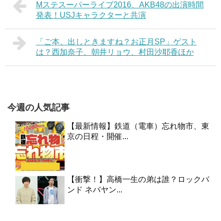
Mステスーパーライブ2016、AKB48の出演時間
発表！USJキャラクターと共演
「ご本、出しときますね？お正月SP」ゲスト
は？西加奈子、朝井リョウ、村田沙耶香ほか
今週の人気記事
【最新情報】鉄道（電車）忘れ物市、東
京の日程・開催...
【衝撃！】高橋一生の弟は誰？ロックバ
ンド ネバヤン...