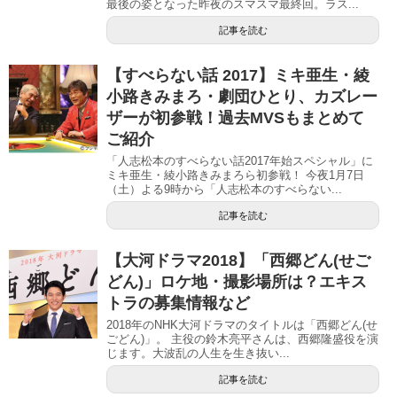
最後の姿となった昨夜のスマスマ最終回。ラス...
記事を読む
【すべらない話 2017】ミキ亜生・綾
小路きみまろ・劇団ひとり、カズレー
ザーが初参戦！過去MVSもまとめて
ご紹介
「人志松本のすべらない話2017年始スペシャル」に
ミキ亜生・綾小路きみまろら初参戦！ 今夜1月7日
（土）よる9時から「人志松本のすべらない...
記事を読む
【大河ドラマ2018】「西郷どん(せご
どん)」ロケ地・撮影場所は？エキス
トラの募集情報など
2018年のNHK大河ドラマのタイトルは「西郷どん(せ
ごどん)」。 主役の鈴木亮平さんは、西郷隆盛役を演
じます。大波乱の人生を生き抜い...
記事を読む