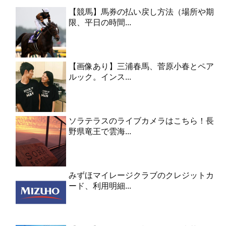
【競馬】馬券の払い戻し方法（場所や期
限、平日の時間...
【画像あり】三浦春馬、菅原小春とペア
ルック。インス...
ソラテラスのライブカメラはこちら！長
野県竜王で雲海...
みずほマイレージクラブのクレジットカ
ード、利用明細...