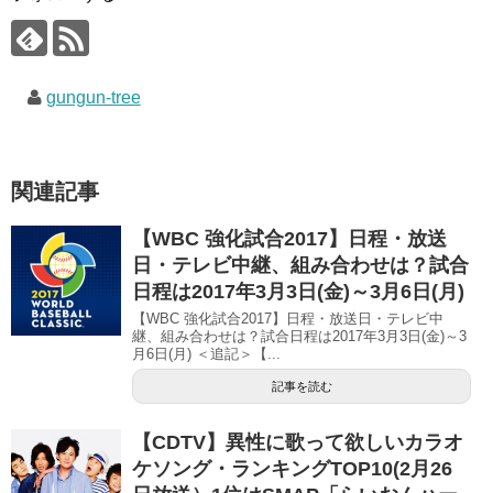
ィ
く
ィ
ン
だ
ン
ド
さ
ド
ウ
い
ウ
で
(
で
開
新
開
き
し
き
gungun-tree
ま
い
ま
す
ウ
す
)
ィ
)
ン
ド
ウ
で
関連記事
開
き
ま
す
【WBC 強化試合2017】日程・放送
)
日・テレビ中継、組み合わせは？試合
日程は2017年3月3日(金)～3月6日(月)
【WBC 強化試合2017】日程・放送日・テレビ中
継、組み合わせは？試合日程は2017年3月3日(金)～3
月6日(月) ＜追記＞【...
記事を読む
【CDTV】異性に歌って欲しいカラオ
ケソング・ランキングTOP10(2月26