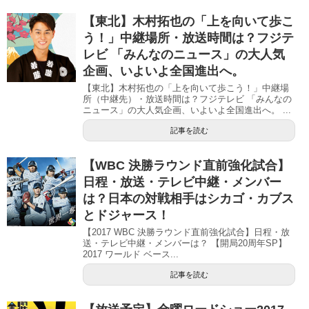
【東北】木村拓也の「上を向いて歩こ
う！」中継場所・放送時間は？フジテ
レビ 「みんなのニュース」の大人気
企画、いよいよ全国進出へ。
【東北】木村拓也の「上を向いて歩こう！」中継場
所（中継先）・放送時間は？フジテレビ 「みんなの
ニュース」の大人気企画、いよいよ全国進出へ。 ...
記事を読む
【WBC 決勝ラウンド直前強化試合】
日程・放送・テレビ中継・メンバー
は？日本の対戦相手はシカゴ・カブス
とドジャース！
【2017 WBC 決勝ラウンド直前強化試合】日程・放
送・テレビ中継・メンバーは？ 【開局20周年SP】
2017 ワールド ベース...
記事を読む