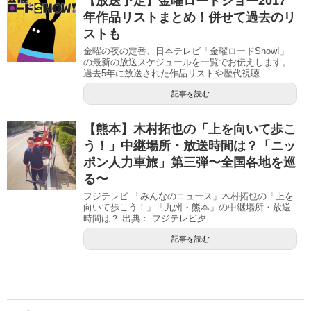
【放送予定】金曜ロードショー2017
年作品リストまとめ！併せて過去のリ
ストも
金曜の夜の定番、日本テレビ「金曜ロードShow!」
の最新の放送スケジュールを一覧でお伝えします。
過去5年に放送された作品リストや歴代視聴...
記事を読む
【熊本】木村拓也の「上を向いて歩こ
う！」中継場所・放送時間は？「ニッ
ポン人力車旅」第三弾〜全国各地を巡
る〜
フジテレビ 「みんなのニュース」木村拓也の「上を
向いて歩こう！」「九州・熊本」の中継場所・放送
時間は？ 出典： フジテレビ夕...
記事を読む