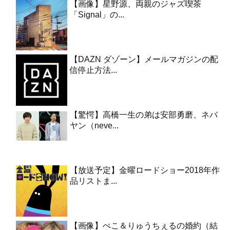
【画像】星野源、両親のジャズ喫茶
「Signal」の...
【DAZN ダゾーン】メールマガジンの配
信停止方法...
【驚愕】高橋一生の弟は安部勇磨、ネバ
ヤン（neve...
【放送予定】金曜ロードショー2018年作
品リストま...
【画像】ぺこ＆りゅうちぇるの婚約（結