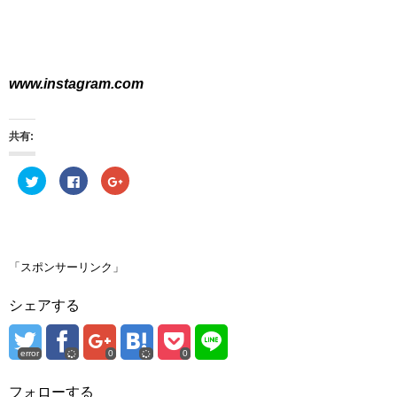
www.instagram.com
共有:
ク
F
ク
リ
a
リ
ッ
c
ッ
ク
e
ク
し
b
し
て
o
て
T
o
G
w
k
o
i
で
o
「スポンサーリンク」
t
共
g
t
有
l
e
す
e
シェアする
r
る
+
で
に
で
共
は
共
有
ク
有
(
リ
(
error
0
0
新
ッ
新
し
ク
し
い
し
い
ウ
て
ウ
フォローする