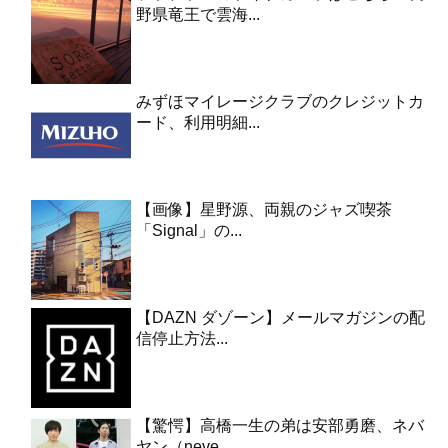
野県竜王で雲海...
みずほマイレージクラブのクレジットカ
ード、利用明細...
【画像】星野源、両親のジャズ喫茶
「Signal」の...
【DAZN ダゾーン】メールマガジンの配
信停止方法...
【驚愕】高橋一生の弟は安部勇磨、ネバ
ヤン（neve...