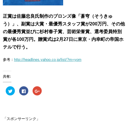
正賞は佐藤忠良氏制作のブロンズ像「蒼穹（そうきゅ
う）」、副賞は大賞・最優秀スタッフ賞が200万円、その他
の最優秀賞並びに杉村春子賞、芸術栄誉賞、選考委員特別
賞が各100万円。贈賞式は2月27日に東京・内幸町の帝国ホ
テルで行う。
参考：
http://headlines.yahoo.co.jp/list/?m=yom
共有:
ク
F
ク
リ
a
リ
ッ
c
ッ
ク
e
ク
し
b
し
て
o
て
T
o
G
w
k
o
i
で
o
「スポンサーリンク」
t
共
g
t
有
l
e
す
e