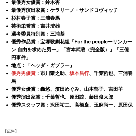
最優秀女優賞：鈴木杏
最優秀演出家賞：ケラリーノ・サンドロヴィッチ
杉村春子賞：三浦春馬
芸術栄誉賞：吉井澄雄
選考委員特別賞：三浦基
優秀作品賞：宝塚歌劇花組「For the peopleーリンカー
ン 自由を求めた男ー」「宮本武蔵（完全版）」「三億
円事件」
地点：「ヘッダ・ガブラー」
優秀男優賞
：市川猿之助、
坂本昌行
、千葉哲也、三浦春
馬
優秀女優賞：轟悠、濱田めぐみ、山本郁子、吉田羊
優秀演出家賞：千葉哲也、原田諒、藤田俊太郎
優秀スタッフ賞：沢田祐二、高橋巌、玉麻尚一、原田保
【広告】