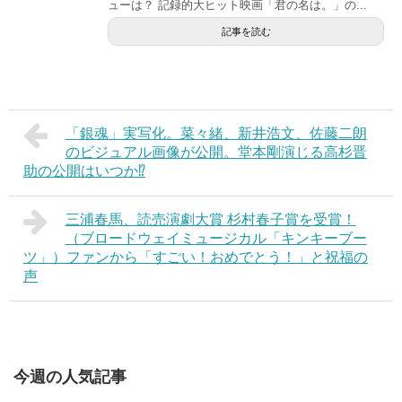
ューは？ 記録的大ヒット映画「君の名は。」の...
記事を読む
「銀魂」実写化。菜々緒、新井浩文、佐藤二朗
のビジュアル画像が公開。堂本剛演じる高杉晋
助の公開はいつか⁉︎
三浦春馬、読売演劇大賞 杉村春子賞を受賞！
（ブロードウェイミュージカル「キンキーブー
ツ」）ファンから「すごい！おめでとう！」と祝福の
声
今週の人気記事