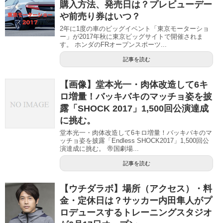
購入方法、発売日は？プレビューデー
や前売り券はいつ？
2年に1度の車のビッグイベント「東京モーターショ
ー」が2017年秋に東京ビッグサイトで開催されま
す。 ホンダのFRオープンスポーツ...
記事を読む
【画像】堂本光一・肉体改造して6キ
ロ増量！バッキバキのマッチョ姿を披
露「SHOCK 2017」1,500回公演達成
に挑む。
堂本光一・肉体改造して6キロ増量！バッキバキのマ
ッチョ姿を披露「Endless SHOCK2017」1,500回公
演達成に挑む。 帝国劇場...
記事を読む
【ウチダラボ】場所（アクセス）・料
金・定休日は？サッカー内田隼人がプ
ロデュースするトレーニングスタジオ