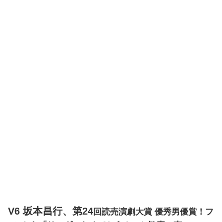
V6 坂本昌行、第24
回読売演劇大賞 優秀男優賞
！フ