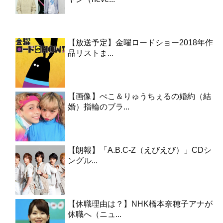
【放送予定】金曜ロードショー2018年作
品リストま...
【画像】ぺこ＆りゅうちぇるの婚約（結
婚）指輪のブラ...
【朗報】「A.B.C-Z（えびえび）」CDシ
ングル...
【休職理由は？】NHK橋本奈穂子アナが
休職へ（ニュ...