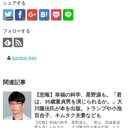
シェアする
r
る
+
で
に
で
共
は
共
有
ク
有
(
リ
(
error
0
0
新
ッ
新
し
ク
し
い
し
い
ウ
て
ウ
フォローする
ィ
く
ィ
ン
だ
ン
ド
さ
ド
ウ
い
ウ
で
(
で
開
新
開
き
し
き
gungun-tree
ま
い
ま
す
ウ
す
)
ィ
)
ン
ド
ウ
で
関連記事
開
き
ま
す
【悲報】幸福の科学、星野源も。「君
)
は、35歳童貞男を演じられるか。」大
川隆法氏が本を出版。トランプや小池
百合子、キムタク夫妻なども
【悲報】幸福の科学、星野源も。「君は、35歳童貞
男を演じられるか。」大川隆法氏が本を出版。トラ