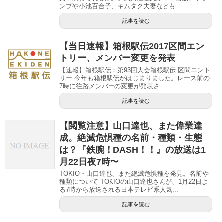
ンプや小池百合子、キムタク夫妻なども ...
記事を読む
【当日速報】箱根駅伝2017区間エン
トリー、メンバー変更を発表
【速報】箱根駅伝：第93回大会箱根駅伝 区間エント
リー 今年も箱根駅伝がはじまりました。レース前の
7時に往路メンバーの変更が発表さ...
記事を読む
【閲覧注意】山口達也、また偉業達
成。絶滅危惧種の名前・種類・生態
は？『鉄腕！DASH！！』の放送は1
月22日夜7時〜
TOKIO・山口達也、また絶滅危惧種を発見。名前や
種類について TOKIOの山口達也さんが、1月22日よ
る7時から放送される日本テレビ系人気...
記事を読む