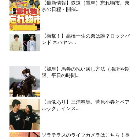
【最新情報】鉄道（電車）忘れ物市、東
京の日程・開催...
【衝撃！】高橋一生の弟は誰？ロックバ
ンド ネバヤン...
【競馬】馬券の払い戻し方法（場所や期
限、平日の時間...
【画像あり】三浦春馬、菅原小春とペア
ルック。インス...
ソラテラスのライブカメラはこちら！長