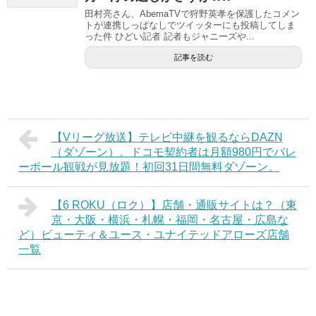
田村亮さん、AbemaTVで狩野英孝を保護したコメン
トが連携しっぱなしでツイッターにも投稿してしま
った件 ひどい記者 記者もジャニーズや...
記事を読む
【Vリーグ放送】テレビ中継を観るならDAZN
（ダゾーン）。ドコモ契約者は月額980円でバレ
ーボール観戦が見放題！初回31日間無料ダゾーン。
【6 ROKU（ロク）】店舗・通販サイトは？（東
京・大阪・横浜・札幌・福岡・名古屋・広島な
ど）ビューティ＆ユース・ユナイテッドアローズ店舗
一覧