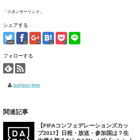
T
o
G
w
k
o
i
で
o
「スポンサーリンク」
t
共
g
t
有
l
e
す
e
シェアする
r
る
+
で
に
で
共
は
共
有
ク
有
(
リ
(
error
0
0
新
ッ
新
し
ク
し
い
し
い
ウ
て
ウ
フォローする
ィ
く
ィ
ン
だ
ン
ド
さ
ド
ウ
い
ウ
で
(
で
開
新
開
き
し
き
gungun-tree
ま
い
ま
す
ウ
す
)
ィ
)
ン
ド
ウ
で
関連記事
開
き
ま
す
【FIFAコンフェデレーションズカッ
)
プ2017】日程・放送・参加国は？生