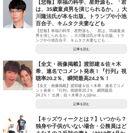
【悲報】幸福の科学、星野源も。「君
は、35歳童貞男を演じられるか。」大
川隆法氏が本を出版。トランプや小池
百合子、キムタク夫妻なども
【悲報】幸福の科学、星野源も。「君は、35歳童貞
男を演じられるか。」大川隆法氏が本を出版。トラ
ンプや小池百合子、キムタク夫妻なども ...
記事を読む
【全文・画像掲載】渡部建＆佐々木
希、連名でコメント発表！『行列』視
聴率20.2％、瞬間最高24.2％！
【全文・画像掲載】渡部建＆佐々木希、連名でコメ
ント発表！『行列』視聴率20.2％、瞬間最高
24.2％！ 出典：佐々木希さん(@no...
記事を読む
【キッズウィークとは？】いつから？
独身や子供がいない場合・公務員はど