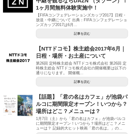
中継を観るならDAZN （ダゾーン）！
1ヶ月間無料体験実施中！
【FIFAコンフェデレーションズカップ2017】日程・
放送・中継について 出典：FIFAコンフェデレーショ
ンズカップ2017は6月...
記事を読む
【NTTドコモ】株主総会2017年6月｜
日程・場所・お土産について
第26回 定時株主総会 NTTドコモ株式会社 第26回 定
時株主総会 NTTドコモ株式会社の開催概要は以下の
通りになります。 開催概...
記事を読む
【話題】「君の名はカフェ」が池袋パ
ルコに期間限定オープン！いつから？
場所はどこ？メニューは？
1月7日（土）から「君の名はカフェ」が池袋パルコ
に期間限定オープン！いつから？場所はどこ？メニ
ューは？ 記録的大ヒット映画「君の名は。」の...