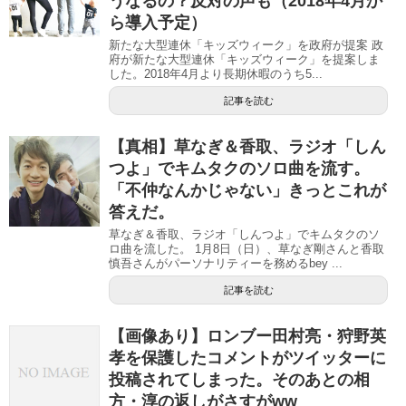
うなるの？反対の声も（2018年4月か
ら導入予定）
新たな大型連休「キッズウィーク」を政府が提案 政
府が新たな大型連休「キッズウィーク」を提案しま
した。2018年4月より長期休暇のうち5...
記事を読む
【真相】草なぎ＆香取、ラジオ「しん
つよ」でキムタクのソロ曲を流す。
「不仲なんかじゃない」きっとこれが
答えだ。
草なぎ＆香取、ラジオ「しんつよ」でキムタクのソ
ロ曲を流した。 1月8日（日）、草なぎ剛さんと香取
慎吾さんがパーソナリティーを務めるbey ...
記事を読む
【画像あり】ロンブー田村亮・狩野英
孝を保護したコメントがツイッターに
投稿されてしまった。そのあとの相
方・淳の返しがさすがww