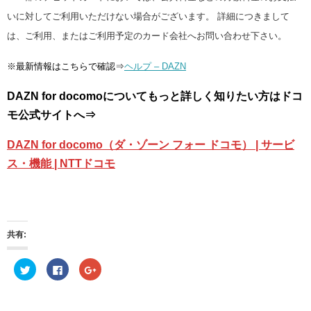
いに対してご利用いただけない場合がございます。 詳細につきまして
は、ご利用、またはご利用予定のカード会社へお問い合わせ下さい。
※最新情報はこちらで確認⇒
ヘルプ – DAZN
DAZN for docomoについてもっと詳しく知りたい方はドコ
モ公式サイトへ⇒
DAZN for docomo（ダ・ゾーン フォー ドコモ） | サービ
ス・機能 | NTTドコモ
共有:
ク
F
ク
リ
a
リ
ッ
c
ッ
ク
e
ク
し
b
し
て
o
て