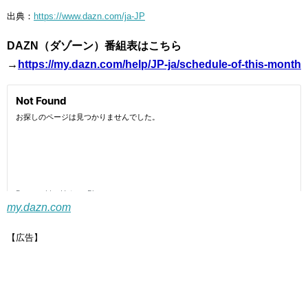
出典：
https://www.dazn.com/ja-JP
DAZN（ダゾーン）番組表はこちら
→
https://my.dazn.com/help/JP-ja/schedule-of-this-month
my.dazn.com
【広告】