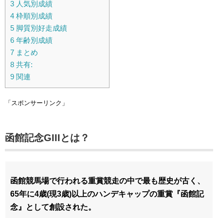
3
人気別成績
4
枠順別成績
5
脚質別好走成績
6
年齢別成績
7
まとめ
8
共有:
9
関連
「スポンサーリンク」
函館記念GIIIとは？
函館競馬場で行われる重賞競走の中で最も歴史が古く、
65年に4歳(現3歳)以上のハンデキャップの重賞『函館記
念』として創設された。