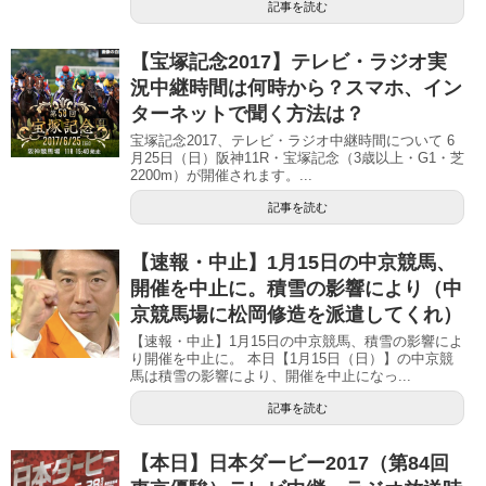
記事を読む
【宝塚記念2017】テレビ・ラジオ実
況中継時間は何時から？スマホ、イン
ターネットで聞く方法は？
宝塚記念2017、テレビ・ラジオ中継時間について 6
月25日（日）阪神11R・宝塚記念（3歳以上・G1・芝
2200m）が開催されます。...
記事を読む
【速報・中止】1月15日の中京競馬、
開催を中止に。積雪の影響により（中
京競馬場に松岡修造を派遣してくれ）
【速報・中止】1月15日の中京競馬、積雪の影響によ
り開催を中止に。 本日【1月15日（日）】の中京競
馬は積雪の影響により、開催を中止になっ...
記事を読む
【本日】日本ダービー2017（第84回