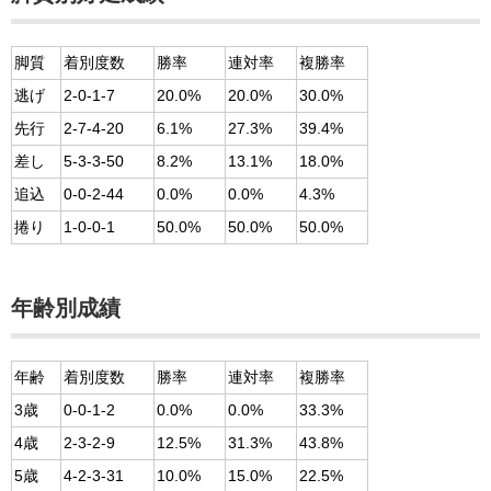
脚質
着別度数
勝率
連対率
複勝率
逃げ
2-0-1-7
20.0%
20.0%
30.0%
先行
2-7-4-20
6.1%
27.3%
39.4%
差し
5-3-3-50
8.2%
13.1%
18.0%
追込
0-0-2-44
0.0%
0.0%
4.3%
捲り
1-0-0-1
50.0%
50.0%
50.0%
年齢別成績
年齢
着別度数
勝率
連対率
複勝率
3歳
0-0-1-2
0.0%
0.0%
33.3%
4歳
2-3-2-9
12.5%
31.3%
43.8%
5歳
4-2-3-31
10.0%
15.0%
22.5%