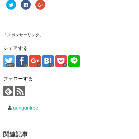
ク
F
ク
リ
a
リ
ッ
c
ッ
ク
e
ク
し
b
し
て
o
て
T
o
G
w
k
o
i
で
o
「スポンサーリンク」
t
共
g
t
有
l
e
す
e
シェアする
r
る
+
で
に
で
共
は
共
有
ク
有
(
リ
(
error
0
0
新
ッ
新
し
ク
し
い
し
い
ウ
て
ウ
フォローする
ィ
く
ィ
ン
だ
ン
ド
さ
ド
ウ
い
ウ
で
(
で
開
新
開
き
し
き
gunguntree
ま
い
ま
す
ウ
す
)
ィ
)
ン
ド
ウ
で
関連記事
開
き