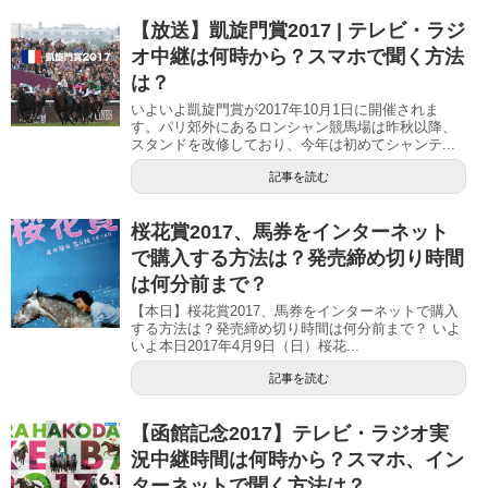
ま
す
【放送】凱旋門賞2017 | テレビ・ラジ
)
オ中継は何時から？スマホで聞く方法
は？
いよいよ凱旋門賞が2017年10月1日に開催されま
す。パリ郊外にあるロンシャン競馬場は昨秋以降、
スタンドを改修しており、今年は初めてシャンテ...
記事を読む
桜花賞2017、馬券をインターネット
で購入する方法は？発売締め切り時間
は何分前まで？
【本日】桜花賞2017、馬券をインターネットで購入
する方法は？発売締め切り時間は何分前まで？ いよ
いよ本日2017年4月9日（日）桜花...
記事を読む
【函館記念2017】テレビ・ラジオ実
況中継時間は何時から？スマホ、イン
ターネットで聞く方法は？