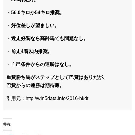
・56.0キロか54キロ推奨。
・好位差しが望ましい。
・近走好調なら高齢馬でも問題なし。
・前走4着以内推奨。
・自己条件からの連勝はなし。
重賞勝ち馬がステップとして巴賞はありだが、
巴賞からの連勝は期待薄。
引用元：http://win5data.info/2016-hkdt
共有: