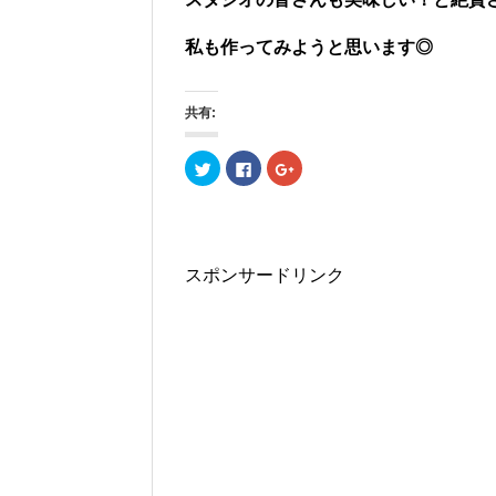
私も作ってみようと思います◎
共有:
ク
F
ク
リ
a
リ
ッ
c
ッ
ク
e
ク
し
b
し
て
o
て
T
o
G
w
k
o
i
で
o
スポンサードリンク
t
共
g
t
有
l
e
す
e
r
る
+
で
に
で
共
は
共
有
ク
有
(
リ
(
新
ッ
新
し
ク
し
い
し
い
ウ
て
ウ
ィ
く
ィ
ン
だ
ン
ド
さ
ド
ウ
い
ウ