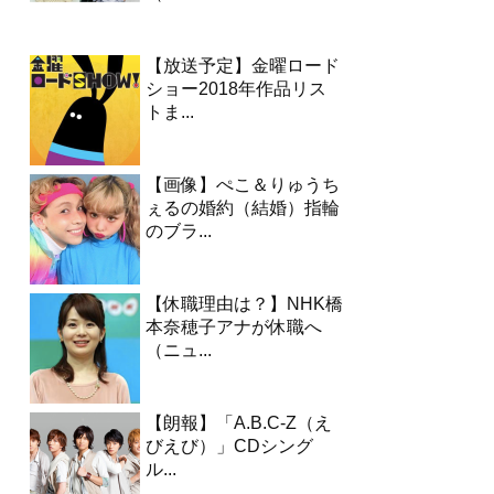
【放送予定】金曜ロード
ショー2018年作品リス
トま...
【画像】ぺこ＆りゅうち
ぇるの婚約（結婚）指輪
のブラ...
【休職理由は？】NHK橋
本奈穂子アナが休職へ
（ニュ...
【朗報】「A.B.C-Z（え
びえび）」CDシング
ル...