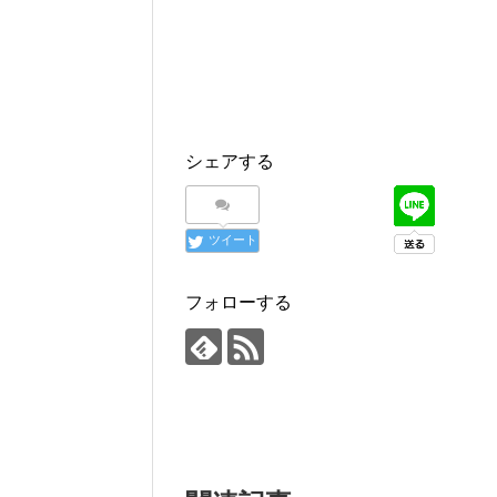
で
(
で
開
新
開
き
し
き
ま
い
ま
す
ウ
す
)
ィ
)
ン
ド
ウ
で
開
き
ま
シェアする
す
)
ツイート
フォローする