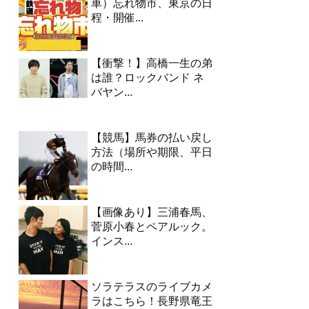
車）忘れ物市、東京の日
程・開催...
【衝撃！】高橋一生の弟
は誰？ロックバンド ネ
バヤン...
【競馬】馬券の払い戻し
方法（場所や期限、平日
の時間...
【画像あり】三浦春馬、
菅原小春とペアルック。
インス...
ソラテラスのライブカメ
ラはこちら！長野県竜王