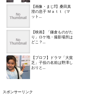
【画像・まじ⁉︎】桑田真
澄の息子 Ｍａｔｔ（マ
ット...
【映画】「鎌倉ものがた
り」ロケ地・撮影場所は
どこ？...
【プロフ】ドラマ「大貧
乏」子役の名前は野澤し
おりと...
スポンサーリンク