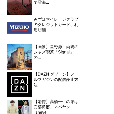
で雲海...
みずほマイレージクラブ
のクレジットカード、利
用明細...
【画像】星野源、両親の
ジャズ喫茶「Signal」
の...
【DAZN ダゾーン】メー
ルマガジンの配信停止方
法...
【驚愕】高橋一生の弟は
安部勇磨、ネバヤン
（neve...