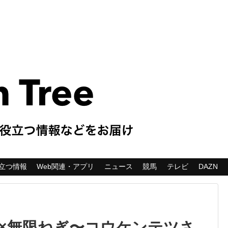
立つ情報
Web関連・アプリ
ニュース
競馬
テレビ
DAZN
×無限ねぎ〜コウケンテツさ