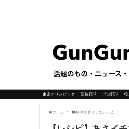
東京オリンピック
高校野球
プロ野球
役
ホーム
NHKあさイチのレシピ
【レシピ】あさイチ