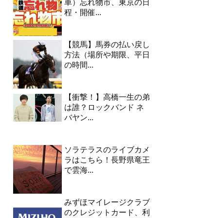
車）忘れ物市、東京の日
程・開催...
【競馬】馬券の払い戻し
方法（場所や期限、平日
の時間...
【衝撃！】高橋一生の弟
は誰？ロックバンド ネ
バヤン...
ソラテラスのライブカメ
ラはこちら！長野県竜王
で雲海...
みずほマイレージクラブ
のクレジットカード、利