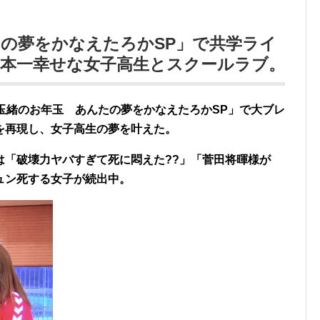
の夢をかなえたろかSP」で共学ライ
日本一幸せな女子高生とスクールラブ。
玉緒のお年玉 あんたの夢をかなえたろかSP」で大ブレ
を再現し、女子高生の夢を叶えた。
は「破壊力ヤバすぎて死に悶えた??」「菅田将暉様が
ュン死する女子が続出中。