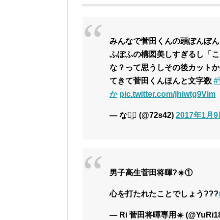
みんなで菅田くんの頭ぽんぽん
ふぽふの構図美しすぎるし「こ
な？って思うしその後カットか
てきて菅田くんほんと文字数
か
pic.twitter.com/jhiwtg9Vim
— な⠒̫⃝ (@72s42)
2017年1月
男子高生菅田将暉?☀️①
心を打たれたことでしょう???
— Ri 菅田将暉専用☀️ (@YuRi18