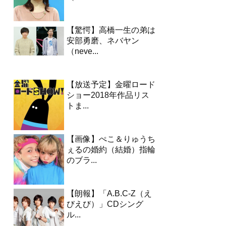
【驚愕】高橋一生の弟は
安部勇磨、ネバヤン
（neve...
【放送予定】金曜ロード
ショー2018年作品リス
トま...
【画像】ぺこ＆りゅうち
ぇるの婚約（結婚）指輪
のブラ...
【朗報】「A.B.C-Z（え
びえび）」CDシング
ル...