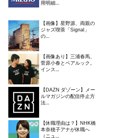
用明細...
【画像】星野源、両親の
ジャズ喫茶「Signal」
の...
【画像あり】三浦春馬、
菅原小春とペアルック。
インス...
【DAZN ダゾーン】メー
ルマガジンの配信停止方
法...
【休職理由は？】NHK橋
本奈穂子アナが休職へ
（ニュ...