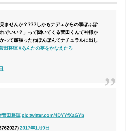
見ませんか？???しかもナデェからの頭ぽふぽ
れでいい？」って聞いてくる菅田くんて神様か
かって頑張ったねぽんぽんてナチュラルに出し
#菅田将暉
#あんたの夢をかなえたろ
9日
#菅田将暉
pic.twitter.com/4DYYfXaGYb
762027)
2017年1月9日