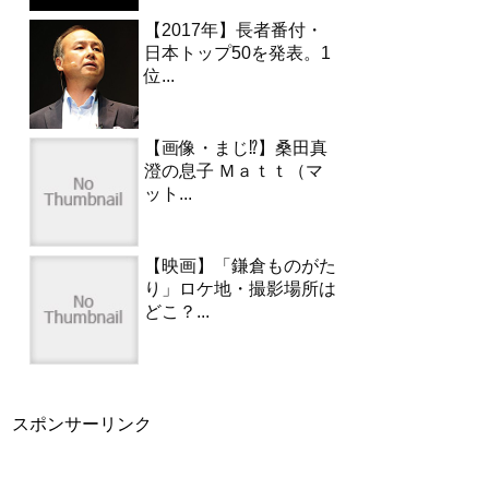
【2017年】長者番付・
日本トップ50を発表。1
位...
【画像・まじ⁉︎】桑田真
澄の息子 Ｍａｔｔ（マ
ット...
【映画】「鎌倉ものがた
り」ロケ地・撮影場所は
どこ？...
スポンサーリンク