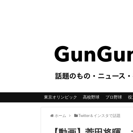
東京オリンピック
高校野球
プロ野球
役
ホーム
Twitter＆インスタで話題
【動画】菅田将暉、