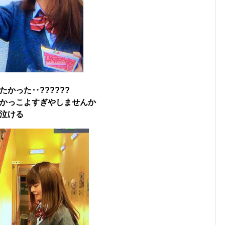
かった‥??????
かっこよすぎやしませんか
泣ける