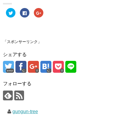
ク
F
ク
リ
a
リ
ッ
c
ッ
ク
e
ク
し
b
し
て
o
て
T
o
G
w
k
o
i
で
o
「スポンサーリンク」
t
共
g
t
有
l
e
す
e
シェアする
r
る
+
で
に
で
共
は
共
有
ク
有
(
リ
(
error
0
0
新
ッ
新
し
ク
し
い
し
い
ウ
て
ウ
フォローする
ィ
く
ィ
ン
だ
ン
ド
さ
ド
ウ
い
ウ
で
(
で
開
新
開
き
し
き
gungun-tree
ま
い
ま
す
ウ
す
)
ィ
)
ン
ド
ウ
で