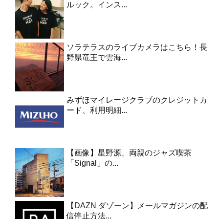
ルック。インス...
ソラテラスのライブカメラはこちら！長
野県竜王で雲海...
みずほマイレージクラブのクレジットカ
ード、利用明細...
【画像】星野源、両親のジャズ喫茶
「Signal」の...
【DAZN ダゾーン】メールマガジンの配
信停止方法...