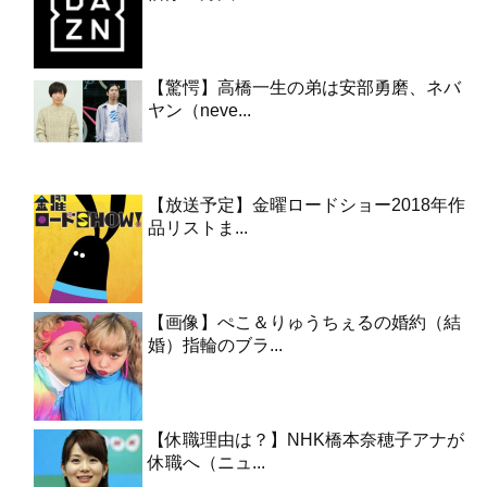
【驚愕】高橋一生の弟は安部勇磨、ネバ
ヤン（neve...
【放送予定】金曜ロードショー2018年作
品リストま...
【画像】ぺこ＆りゅうちぇるの婚約（結
婚）指輪のブラ...
【休職理由は？】NHK橋本奈穂子アナが
休職へ（ニュ...