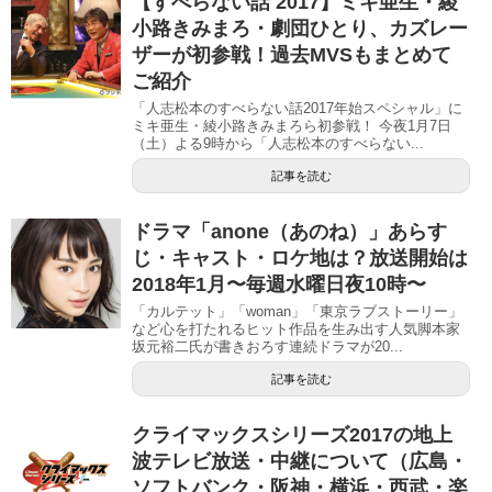
【すべらない話 2017】ミキ亜生・綾
小路きみまろ・劇団ひとり、カズレー
ザーが初参戦！過去MVSもまとめて
ご紹介
「人志松本のすべらない話2017年始スペシャル」に
ミキ亜生・綾小路きみまろら初参戦！ 今夜1月7日
（土）よる9時から「人志松本のすべらない...
記事を読む
ドラマ「anone（あのね）」あらす
じ・キャスト・ロケ地は？放送開始は
2018年1月〜毎週水曜日夜10時〜
「カルテット」「woman」「東京ラブストーリー」
など心を打たれるヒット作品を生み出す人気脚本家
坂元裕二氏が書きおろす連続ドラマが20...
記事を読む
クライマックスシリーズ2017の地上
波テレビ放送・中継について（広島・
ソフトバンク・阪神・横浜・西武・楽