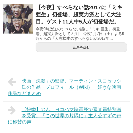
【今夜】すべらない話2017に「ミキ
亜生」初登場、超実力派として大注
目。ゲスト11人中5人が初登場だ。
今夜9時放送のすべらない話に「ミキ 亜生」初登
場、超実力派として大注目 今夜1月7日（土）よる9
時からの「人志松本のすべらない話2017年...
記事を読む
映画「沈黙」の監督、マーティン・スコセッシ
氏の作品・プロフィール（Wiki）・好きな映画
作品などまとめ
【快挙】のん、ヨコハマ映画祭で審査員特別賞
を受賞。「この世界の片隅に」主人公すずの声
に称賛の声