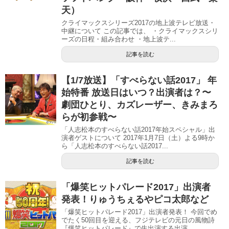
天）
クライマックスシリーズ2017の地上波テレビ放送・
中継について この記事では、 ・クライマックスシリ
ーズの日程・組み合わせ ・地上波テ...
記事を読む
【1/7放送】「すべらない話2017」 年
始特番 放送日はいつ？出演者は？〜
劇団ひとり、カズレーザー、きみまろ
らが初参戦〜
「人志松本のすべらない話2017年始スペシャル」出
演者ゲストについて 2017年1月7日（土）よる9時か
ら「人志松本のすべらない話2017...
記事を読む
「爆笑ヒットパレード2017」出演者
発表！りゅうちぇるやピコ太郎など
「爆笑ヒットパレード2017」出演者発表！ 今回でめ
でたく50回目を迎える、フジテレビの元日の風物詩
『爆笑ヒットパレード』で生出演する出演...