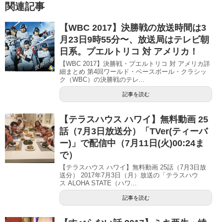
関連記事
開
き
ま
す
【WBC 2017】決勝戦の放送時間は3
)
月23日9時55分〜、放送局はテレビ朝
日系。プエルトリコ 対 アメリカ！
【WBC 2017】決勝戦・プエルトリコ 対 アメリカ詳
細まとめ 第4回ワールド・ベースボール・クラシッ
ク（WBC）の決勝戦のテレ...
記事を読む
【テラスハウス ハワイ】無料動画 25
話（7月3日放送分）「TVer(ティーバ
ー)」で配信中（7月11日(火)00:24ま
で）
【テラスハウス ハワイ】無料動画 25話（7月3日放
送分） 2017年7月3日（月）放送の「テラスハウ
ス ALOHA STATE（ハワ...
記事を読む