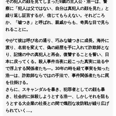
その犯人の顔を見てしまった9歳の主人公・浩一は、警
察に「犯人は父ではない、自分は真犯人の顔を見た」と
繰り返し証言するが、信じてもらえない。それどころ
か、「嘘つき」と呼ばれ、親戚からも、奇異な目で見ら
れることに。
やがて彼は呼び名の通り、巧みな嘘つきに成長。海外に
渡り、名前を変えて、偽の経歴を手に入れて詐欺師とな
り、記憶の中の真犯人と再会。復讐することを誓い、日
本に戻ってくる。殺人事件当夜に起こった真実に迫る中
で浮上する関係者たち―。30年の時を経て事実を知った
浩一は、詐欺師ならではの手法で、事件関係者たちに罠
を仕掛ける。
さらに、スキャンダルを暴き、犯罪者としての顔も暴
き、社会的に抹殺しようとする浩一、しかしそれを阻も
うとする大企業の社長との間で熾烈な攻防戦が繰り広げ
られていく…。