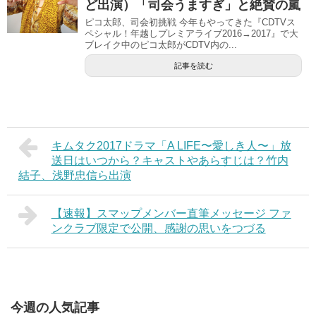
ど出演）「司会うますぎ」と絶賛の嵐
ピコ太郎、司会初挑戦 今年もやってきた『CDTVス
ペシャル！年越しプレミアライブ2016→2017』で大
ブレイク中のピコ太郎がCDTV内の...
記事を読む
キムタク2017ドラマ「A LIFE〜愛しき人〜」放
送日はいつから？キャストやあらすじは？竹内
結子、浅野忠信ら出演
【速報】スマップメンバー直筆メッセージ ファ
ンクラブ限定で公開、感謝の思いをつづる
今週の人気記事