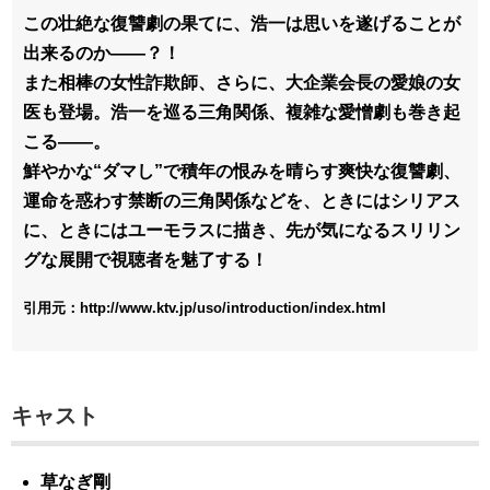
この壮絶な復讐劇の果てに、浩一は思いを遂げることが
出来るのか――？！
また相棒の女性詐欺師、さらに、大企業会長の愛娘の女
医も登場。浩一を巡る三角関係、複雑な愛憎劇も巻き起
こる――。
鮮やかな“ダマし”で積年の恨みを晴らす爽快な復讐劇、
運命を惑わす禁断の三角関係などを、ときにはシリアス
に、ときにはユーモラスに描き、先が気になるスリリン
グな展開で視聴者を魅了する！
引用元：http://www.ktv.jp/uso/introduction/index.html
キャスト
草なぎ剛