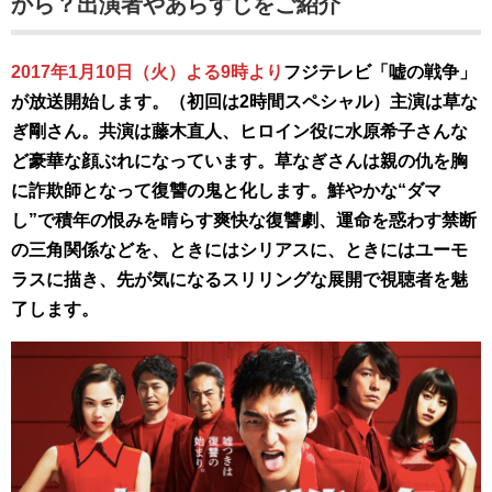
から？出演者やあらすじをご紹介
2017年1月10日（火）よる9時より
フジテレビ「嘘の戦争」
が放送開始します。（初回は2時間スペシャル）主演は草な
ぎ剛さん。共演は藤木直人、ヒロイン役に水原希子さんな
ど豪華な顔ぶれになっています。草なぎさんは親の仇を胸
に詐欺師となって復讐の鬼と化します。鮮やかな“ダマ
し”で積年の恨みを晴らす爽快な復讐劇、運命を惑わす禁断
の三角関係などを、ときにはシリアスに、ときにはユーモ
ラスに描き、先が気になるスリリングな展開で視聴者を魅
了します。