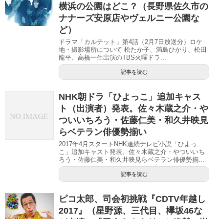
横浜の公園はどこ？（長野県佐久市の
ナナーズ安原店やヴェルニー公園な
ど）
ドラマ「カルテット」第4話（2月7日放送分）ロケ
地・撮影場所について 松たか子、満島ひかり、松田
龍平、高橋一生出演のTBS火曜ドラ...
記事を読む
NHK朝ドラ「ひよっこ」追加キャス
ト（出演者）発表。佐々木蔵之介・や
ついいちろう・佐藤仁美・和久井映見
らベテラン俳優勢揃い
2017年4月スタートNHK連続テレビ小説「ひよっ
こ」追加キャスト発表。佐々木蔵之介・やついいち
ろう・佐藤仁美・和久井映見らベテラン俳優勢揃...
記事を読む
ピコ太郎、司会初挑戦『CDTV年越し
2017』（星野源、三代目、欅坂46な