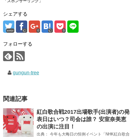
「スポンサーリンク」
t
共
g
t
有
l
e
す
e
シェアする
r
る
+
で
に
で
共
は
共
有
ク
有
(
リ
(
error
0
0
新
ッ
新
し
ク
し
い
し
い
ウ
て
ウ
フォローする
ィ
く
ィ
ン
だ
ン
ド
さ
ド
ウ
い
ウ
で
(
で
開
新
開
き
し
き
gungun-tree
ま
い
ま
す
ウ
す
)
ィ
)
ン
ド
ウ
で
関連記事
開
き
ま
す
紅白歌合戦2017出場歌手(出演者)の発
)
表日はいつ？司会は誰？ 安室奈美恵
の出演に注目！
出典： 今年も大晦日の恒例イベント「NHK紅白歌合