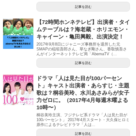
記事を読む
【72時間ホンネテレビ】出演者・タイ
ムテーブルは？海老蔵・ホリエモン・
キャイーン・亀田興毅、出演決定！
2017年9月8日にジャニーズ事務所を退所した元
SMAPの稲垣吾郎さん、草なぎ剛さん、香取慎吾さ
んがインターネットテレビ局「AbemaTV（...
記事を読む
ドラマ「人は見た目が100パーセン
ト」キャスト出演者・あらすじ・主題
歌は？桐谷美玲、水川あさみらが女子
力ゼロに。（2017年4月毎週木曜よる
10時〜）
桐谷美玲主演、フジテレビ系ドラマ「人は見た目が
100パーセント」 2017年4月スタート・大久保ヒロミ
原作によるテレビドラマ「人は...
記事を読む