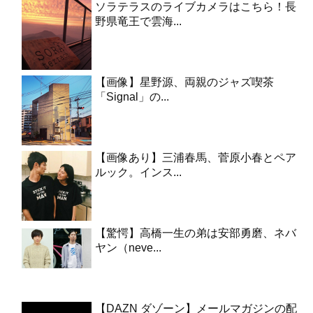
ソラテラスのライブカメラはこちら！長
野県竜王で雲海...
【画像】星野源、両親のジャズ喫茶
「Signal」の...
【画像あり】三浦春馬、菅原小春とペア
ルック。インス...
【驚愕】高橋一生の弟は安部勇磨、ネバ
ヤン（neve...
【DAZN ダゾーン】メールマガジンの配