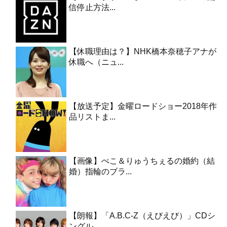
信停止方法...
【休職理由は？】NHK橋本奈穂子アナが
休職へ（ニュ...
【放送予定】金曜ロードショー2018年作
品リストま...
【画像】ぺこ＆りゅうちぇるの婚約（結
婚）指輪のブラ...
【朗報】「A.B.C-Z（えびえび）」CDシ
ングル...