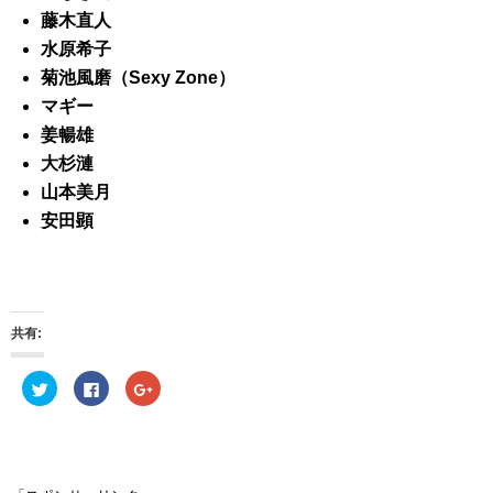
藤木直人
水原希子
菊池風磨（Sexy Zone）
マギー
姜暢雄
大杉漣
山本美月
安田顕
共有:
ク
F
ク
リ
a
リ
ッ
c
ッ
ク
e
ク
し
b
し
て
o
て
T
o
G
w
k
o
i
で
o