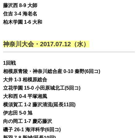
藤沢西 8-9 大師
住吉 3-4 海老名
柏木学園 1-6 大和
神奈川大会・2017.07.12（水）
1回戦
相模原青陵・神奈川総合産 0-10 秦野(6回コ)
大井 1-3 相模原総合
立花学園 15-0 小田原城北工(5回コ)
大和西 0-4 平塚湘風
横須賀工 1-2 藤沢清流(延長11回)
伊志田 5-0 旭
向の岡工 1-7 慶応藤沢
磯子 26-1 海洋科学(6回コ)
新羽 7-8 新城(延長10回)