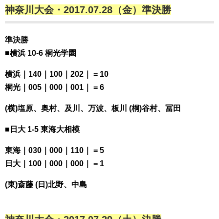
神奈川大会・2017.07.28（金）準決勝
準決勝
■横浜 10-6 桐光学園
横浜｜140｜100｜202｜ = 10
桐光｜005｜000｜001｜ = 6
(横)塩原、奥村、及川、万波、板川 (桐)谷村、冨田
■日大 1-5 東海大相模
東海｜030｜000｜110｜ = 5
日大｜100｜000｜000｜ = 1
(東)斎藤 (日)北野、中島