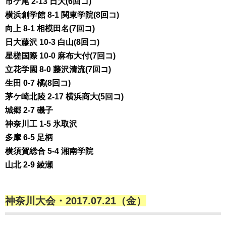
市ケ尾 2-13 日大(6回コ)
横浜創学館 8-1 関東学院(8回コ)
向上 8-1 相模田名(7回コ)
日大藤沢 10-3 白山(8回コ)
星槎国際 10-0 麻布大付(7回コ)
立花学園 8-0 藤沢清流(7回コ)
生田 0-7 橘(8回コ)
茅ケ崎北陵 2-17 横浜商大(5回コ)
城郷 2-7 磯子
神奈川工 1-5 氷取沢
多摩 6-5 足柄
横須賀総合 5-4 湘南学院
山北 2-9 綾瀬
神奈川大会・2017.07.21（金）