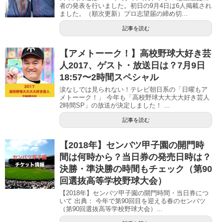
者の発表を行いました。初日の9月4日は6人掲載され
ました。（順次更新）プロ志望届の締め切...
記事を読む
【アメトーーク！】高校野球大好き芸
人2017、ゲスト・放送日は？7月9日
18:57〜2時間スペシャル
涙なしでは見られない！テレビ朝日系の「日曜もア
メトーーク！」 今年も「高校野球大大大大好き芸人
2時間SP」の放送が決定しました！ ...
記事を読む
【2018年】センバツ甲子園の開門時
間は何時から？当日券の発売日時は？
決勝・準決勝の時間もチェック（第90
回選抜高等学校野球大会）
【2018年】センバツ甲子園の開門時間・当日券につ
いて 出典： 今年で第90回目を迎える春のセンバツ
（第90回選抜高等学校野球大会）...