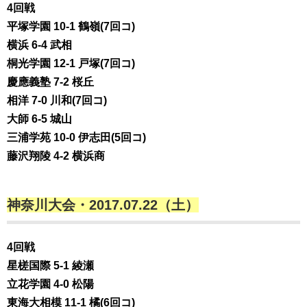
4回戦
平塚学園 10-1 鶴嶺(7回コ)
横浜 6-4 武相
桐光学園 12-1 戸塚(7回コ)
慶應義塾 7-2 桜丘
相洋 7-0 川和(7回コ)
大師 6-5 城山
三浦学苑 10-0 伊志田(5回コ)
藤沢翔陵 4-2 横浜商
神奈川大会・2017.07.22（土）
4回戦
星槎国際 5-1 綾瀬
立花学園 4-0 松陽
東海大相模 11-1 橘(6回コ)