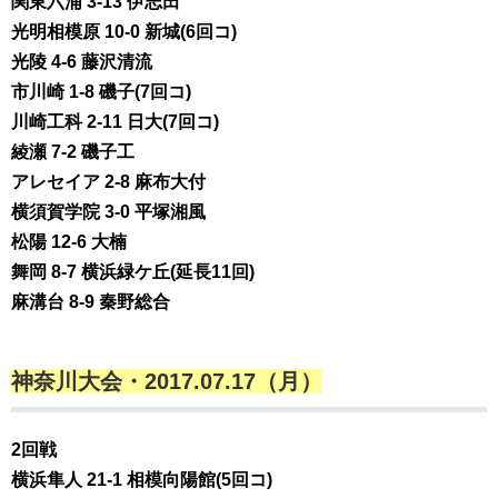
関東六浦 3-13 伊志田
光明相模原 10-0 新城(6回コ)
光陵 4-6 藤沢清流
市川崎 1-8 磯子(7回コ)
川崎工科 2-11 日大(7回コ)
綾瀬 7-2 磯子工
アレセイア 2-8 麻布大付
横須賀学院 3-0 平塚湘風
松陽 12-6 大楠
舞岡 8-7 横浜緑ケ丘(延長11回)
麻溝台 8-9 秦野総合
神奈川大会・2017.07.17（月）
2回戦
横浜隼人 21-1 相模向陽館(5回コ)