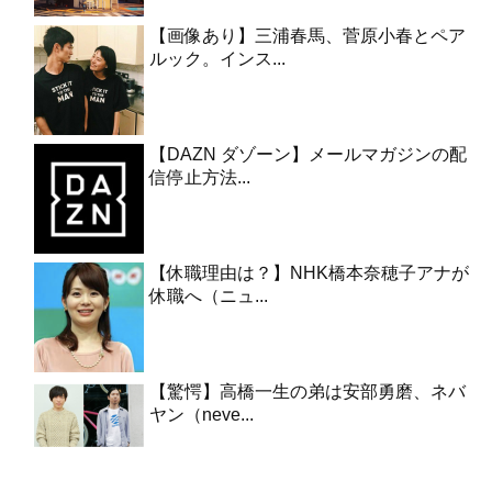
【画像あり】三浦春馬、菅原小春とペア
ルック。インス...
【DAZN ダゾーン】メールマガジンの配
信停止方法...
【休職理由は？】NHK橋本奈穂子アナが
休職へ（ニュ...
【驚愕】高橋一生の弟は安部勇磨、ネバ
ヤン（neve...