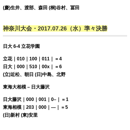
(慶)生井、渡部、森田 (桐)谷村、冨田
神奈川大会・2017.07.26（水）準々決勝
日大 6-4 立花学園
立花｜010｜100｜011｜ = 4
日大｜000｜510｜00x｜ = 6
(立)近松、朝日 (日)中島、北野
東海大相模 – 日大藤沢
日大藤沢｜000｜001｜0–｜ = 1
東海相模｜203｜000｜—｜ = 5
(日)新村 (東)安里