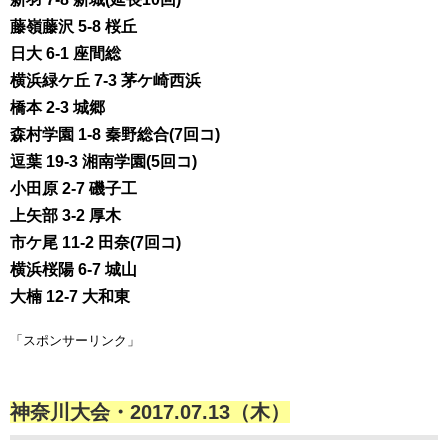
藤嶺藤沢 5-8 桜丘
日大 6-1 座間総
横浜緑ケ丘 7-3 茅ケ崎西浜
橋本 2-3 城郷
森村学園 1-8 秦野総合(7回コ)
逗葉 19-3 湘南学園(5回コ)
小田原 2-7 磯子工
上矢部 3-2 厚木
市ケ尾 11-2 田奈(7回コ)
横浜桜陽 6-7 城山
大楠 12-7 大和東
「スポンサーリンク」
神奈川大会・2017.07.13（木）