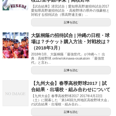
桜丘/至学館/享栄｜高校野球
【試合結果】清宮試合｜愛知県高野連招待試合2017
愛知県高野連招待試合 ・高校野球の県外の強豪校と
対戦する招待試合（県高野連主催）...
記事を読む
大阪桐蔭の招待試合 | 沖縄の日程・球
場は？チケット購入方法・対戦校は？
（2018年3月）
2018年3月、大阪桐蔭「最強世代」が沖縄へ！ 出
典：高校野球.online/okinawa-osakatoin 「最強世
代」と言わ...
記事を読む
【九州大会】春季高校野球2017｜試
合結果・出場校・組み合わせについて
【九州大会】春季高校野球2017 2017年4月22日
（土）に開幕した「第140回九州地区高校野球大会」
の試合結果・出場校・組み合わ...
記事を読む