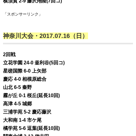
横須賀 2-9 藤沢翔陵(7回コ)
「スポンサーリンク」
神奈川大会・2017.07.16（日）
2回戦
立花学園 24-0 釜利谷(5回コ)
星槎国際 6-0 上矢部
慶応 4-0 相模原総合
山北 6-5 秦野
霧が丘 0-1 桜丘(延長10回)
高津 4-5 城郷
三浦学苑 5-2 慶応藤沢
大和南 1-4 市ケ尾
橘学苑 5-6 逗葉(延長10回)