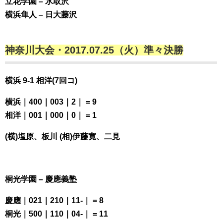
立花学園 – 氷取沢
横浜隼人 – 日大藤沢
神奈川大会・2017.07.25（火）準々決勝
横浜 9-1 相洋(7回コ)
横浜｜400｜003｜2｜ = 9
相洋｜001｜000｜0｜ = 1
(横)塩原、板川 (相)伊藤寛、二見
桐光学園 – 慶應義塾
慶應｜021｜210｜11-｜ = 8
桐光｜500｜110｜04-｜ = 11