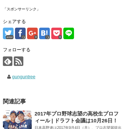
T
o
G
w
k
o
i
で
o
「スポンサーリンク」
t
共
g
t
有
l
e
す
e
シェアする
r
る
+
で
に
で
共
は
共
有
ク
有
(
リ
(
error
0
0
新
ッ
新
し
ク
し
い
し
い
ウ
て
ウ
フォローする
ィ
く
ィ
ン
だ
ン
ド
さ
ド
ウ
い
ウ
で
(
で
開
新
開
き
し
き
gunguntree
ま
い
ま
す
ウ
す
)
ィ
)
ン
ド
ウ
で
関連記事
開
き
ま
す
2017年プロ野球志望の高校生プロフ
)
ィール | ドラフト会議は10月26日！
日本高野連は2017年9月4日（月）、プロ志望届提出