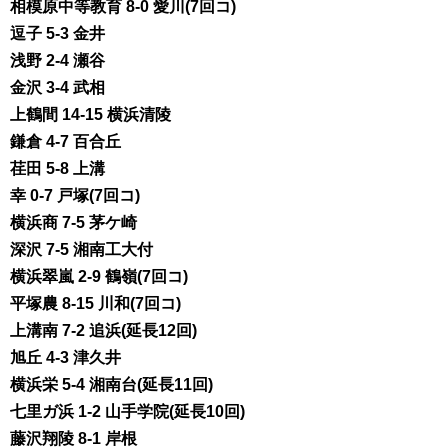
相模原中等教育 8-0 愛川(7回コ)
逗子 5-3 金井
浅野 2-4 瀬谷
金沢 3-4 武相
上鶴間 14-15 横浜清陵
鎌倉 4-7 百合丘
荏田 5-8 上溝
幸 0-7 戸塚(7回コ)
横浜商 7-5 茅ケ崎
深沢 7-5 湘南工大付
横浜翠嵐 2-9 鶴嶺(7回コ)
平塚農 8-15 川和(7回コ)
上溝南 7-2 追浜(延長12回)
旭丘 4-3 津久井
横浜栄 5-4 湘南台(延長11回)
七里ガ浜 1-2 山手学院(延長10回)
藤沢翔陵 8-1 岸根