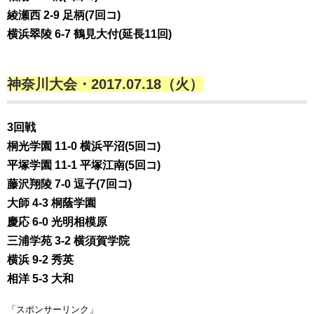
綾瀬西 2-9 足柄(7回コ)
横浜翠陵 6-7 鶴見大付(延長11回)
神奈川大会・2017.07.18（火）
3回戦
桐光学園 11-0 横浜平沼(5回コ)
平塚学園 11-1 平塚江南(5回コ)
藤沢翔陵 7-0 逗子(7回コ)
大師 4-3 桐蔭学園
慶応 6-0 光明相模原
三浦学苑 3-2 横須賀学院
横浜 9-2 秀英
相洋 5-3 大和
「スポンサーリンク」