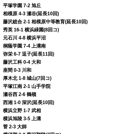
平塚学園 7-2 旭丘
相模原 4-3 瀬谷(延長10回)
藤沢総合 2-1 相模原中等教育(延長10回)
秀英 16-1 横浜緑園(8回コ)
元石川 4-8 横浜平沼
桐蔭学園 7-4 上溝南
弥栄 6-7 逗子(延長11回)
藤沢工科 0-4 大和
座間 0-3 川和
厚木北 1-8 城山(7回コ)
平塚江南 2-1 山手学院
瀬谷西 2-6 鶴嶺
西湘 1-0 深沢(延長10回)
横浜立野 1-7 武相
横浜旭陵 3-5 上溝
菅 2-3 大師