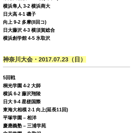
横浜隼人 3-2 横浜商大
日大高 4-1 磯子
向上 9-2 多摩(8回コ)
日大藤沢 4-3 横須賀総合
横浜創学館 4-5 氷取沢
神奈川大会・2017.07.23（日）
5回戦
桐光学園 4-2 大師
横浜 6-2 藤沢翔陵
日大 9-4 星槎国際
東海大相模 2-1 向上(延長11回)
平塚学園 – 相洋
慶應義塾 – 三浦学苑