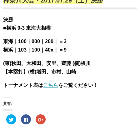
神奈川大会・2017.07.29（土）決勝
決勝
■横浜 9-3 東海大相模
東海｜100｜000｜200｜ = 3
横浜｜103｜100｜40x｜ = 9
(東)秋田、大和田、安里、齊藤 (横)板川
【本塁打】(横)増田、市村、山崎
トーナメント表は
こちら
をご覧ください！
共有:
ク
F
ク
リ
a
リ
ッ
c
ッ
ク
e
ク
し
b
し
て
o
て