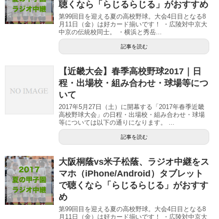
聴くなら「らじるらじる」がおすすめ
第99回目を迎える夏の高校野球。大会4日目となる8
月11日（金）は好カード揃いです！ ・広陵対中京大
中京の伝統校同士。 ・横浜と秀岳...
記事を読む
【近畿大会】春季高校野球2017｜日
程・出場校・組み合わせ・球場等につ
いて
2017年5月27日（土）に開幕する「2017年春季近畿
高校野球大会」の日程・出場校・組み合わせ・球場
等については以下の通りになります。 ...
記事を読む
大阪桐蔭vs米子松蔭、ラジオ中継をス
マホ（iPhone/Android）タブレット
で聴くなら「らじるらじる」がおすす
め
第99回目を迎える夏の高校野球。大会4日目となる8
月11日（金）は好カード揃いです！ ・広陵対中京大