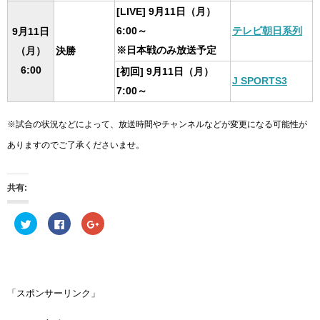
[LIVE] 9月11日（月）
6:00～
テレビ朝日系列
9月11日
※日本戦のみ放送予定
（月）
決勝
6:00
[初回] 9月11日（月）
J SPORTS3
7:00～
※試合の状況などによって、放送時間やチャンネルなどが変更になる可能性が
ありますのでご了承くださいませ。
共有:
ク
F
ク
リ
a
リ
ッ
c
ッ
ク
e
ク
し
b
し
て
o
て
T
o
G
w
k
o
i
で
o
「スポンサーリンク」
t
共
g
t
有
l
e
す
e