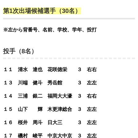
第1次出場候補選手（30名）
※左から背番号、名前、学校、学年、投打
投手（8名）
１１ 清水 達也 花咲徳栄 ３ 右右
１３ 川端 健斗 秀岳館 ３ 左左
１４ 三浦 銀二 福岡大大濠 ３ 右右
１５ 山下 輝 木更津総合 ３ 左左
１６ 桜井 周斗 日大三 ３ 左左
１７ 磯村 峻平 中京大中京 ３ 左左