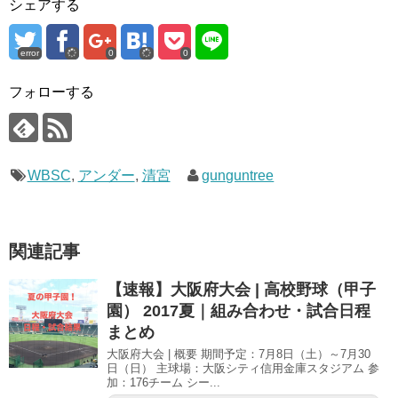
シェアする
r
る
+
で
に
で
共
は
共
有
ク
有
(
リ
(
error
0
0
新
ッ
新
し
ク
し
い
し
い
ウ
て
ウ
フォローする
ィ
く
ィ
ン
だ
ン
ド
さ
ド
ウ
い
ウ
で
(
で
開
新
開
き
し
き
WBSC
ま
,
アンダー
い
ま
,
清宮
gunguntree
す
ウ
す
)
ィ
)
ン
ド
ウ
で
関連記事
開
き
ま
す
【速報】大阪府大会 | 高校野球（甲子
)
園） 2017夏｜組み合わせ・試合日程
まとめ
大阪府大会 | 概要 期間予定：7月8日（土）～7月30
日（日） 主球場：大阪シティ信用金庫スタジアム 参
加：176チーム シー...