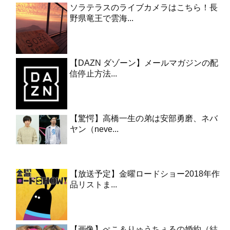
ソラテラスのライブカメラはこちら！長
野県竜王で雲海...
【DAZN ダゾーン】メールマガジンの配
信停止方法...
【驚愕】高橋一生の弟は安部勇磨、ネバ
ヤン（neve...
【放送予定】金曜ロードショー2018年作
品リストま...
【画像】ぺこ＆りゅうちぇるの婚約（結