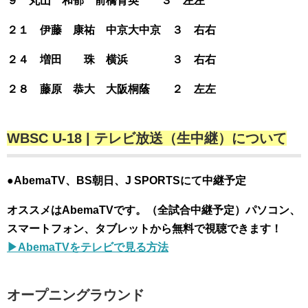
９ 丸山 和郁 前橋育英 ３ 左左
２１ 伊藤 康祐 中京大中京 ３ 右右
２４ 増田 珠 横浜 ３ 右右
２８ 藤原 恭大 大阪桐蔭 ２ 左左
WBSC U-18 | テレビ放送（生中継）について
●AbemaTV、BS朝日、J SPORTSにて中継予定
オススメはAbemaTVです。（全試合中継予定）
パソコン、
スマートフォン、タブレットから無料で視聴できます！
▶︎AbemaTVをテレビで見る方法
オープニングラウンド