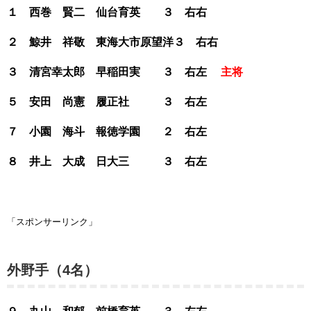
１ 西巻 賢二 仙台育英 ３ 右右
２ 鯨井 祥敬 東海大市原望洋３ 右右
３ 清宮幸太郎 早稲田実 ３ 右左
主将
５ 安田 尚憲 履正社 ３ 右左
７ 小園 海斗 報徳学園 ２ 右左
８ 井上 大成 日大三 ３ 右左
「スポンサーリンク」
外野手（4名）