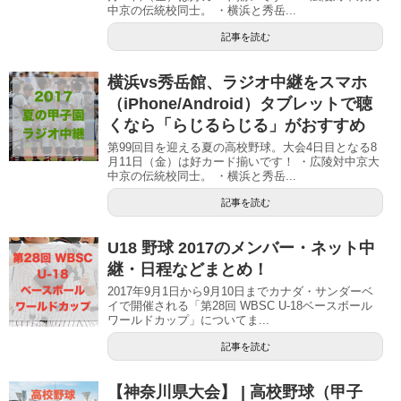
中京の伝統校同士。 ・横浜と秀岳...
記事を読む
横浜vs秀岳館、ラジオ中継をスマホ
（iPhone/Android）タブレットで聴
くなら「らじるらじる」がおすすめ
第99回目を迎える夏の高校野球。大会4日目となる8
月11日（金）は好カード揃いです！ ・広陵対中京大
中京の伝統校同士。 ・横浜と秀岳...
記事を読む
U18 野球 2017のメンバー・ネット中
継・日程などまとめ！
2017年9月1日から9月10日までカナダ・サンダーベ
イで開催される「第28回 WBSC U-18ベースボール
ワールドカップ」についてま...
記事を読む
【神奈川県大会】 | 高校野球（甲子