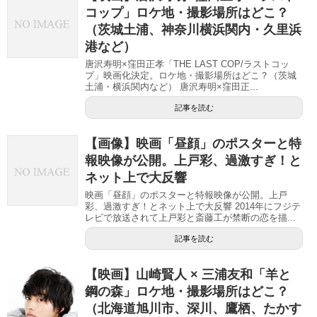
コップ」ロケ地・撮影場所はどこ？
（茨城土浦、神奈川横浜関内・久里浜
港など）
唐沢寿明×窪田正孝「THE LAST COP/ラストコッ
プ」映画化決定。ロケ地・撮影場所はどこ？（茨城
土浦・横浜関内など） 唐沢寿明×窪田正...
記事を読む
【画像】映画「昼顔」のポスターと特
報映像が公開。上戸彩、過激すぎ！と
ネット上で大反響
映画「昼顔」のポスターと特報映像が公開。上戸
彩、過激すぎ！とネット上で大反響 2014年にフジテ
レビで放送されて上戸彩と斎藤工が禁断の恋を描...
記事を読む
【映画】山崎賢人 × 三浦友和「羊と
鋼の森」ロケ地・撮影場所はどこ？
（北海道旭川市、深川、鷹栖、たかす