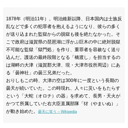
1878年（明治11年）。明治維新以降、日本国内は士族反
乱などで多くの犯罪者を抱えるようになり、彼らの多く
が送り込まれた監獄からの脱獄も後を絶たなかった。そ
こで政府は滋賀県の琵琶湖に浮かぶ巨木の中に絶対脱獄
不可能な監獄「獄門処」を作り、重罪者を容赦なく送り
込んだ。護送の最終段階となる「橋渡し」を担当するの
は湖畔の大津（滋賀郡大津、現・大津市役所周辺）にあ
る「曇神社」の曇三兄弟だった。
おりしもこの時、大津の空は300年に一度という長期の
曇天が続いていた。この時現れ、人々に災いをもたらす
という「大蛇（オロチ）の器」を求めて、長男・天火が
かつて所属していた右大臣直属部隊「犲（やまいぬ）」
が動き始めた。
曇天に笑う – Wikipedia