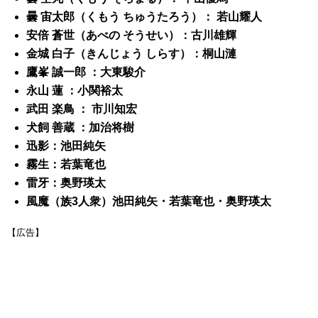
曇 宙太郎（くもう ちゅうたろう）： 若山耀人
安倍 蒼世（あべの そうせい）：古川雄輝
金城 白子（きんじょう しらす）：桐山漣
鷹峯 誠一郎 ：大東駿介
永山 蓮 ：小関裕太
武田 楽鳥 ： 市川知宏
犬飼 善蔵 ：加治将樹
迅影：池田純矢
霧生：若葉竜也
雷牙：奥野瑛太
風魔（族3人衆）池田純矢・若葉竜也・奥野瑛太
【広告】