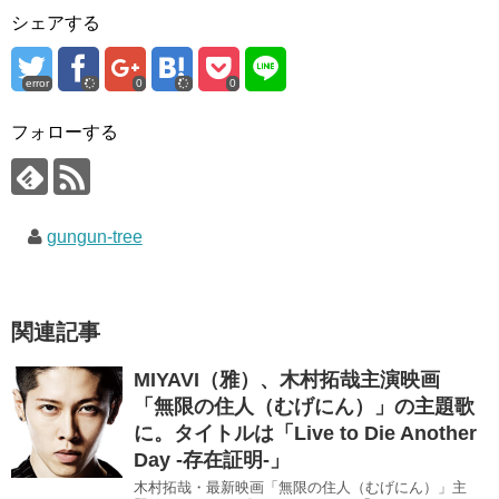
e
す
e
シェアする
r
る
+
で
に
で
共
は
共
有
ク
有
(
リ
(
error
0
0
新
ッ
新
し
ク
し
い
し
い
ウ
て
ウ
フォローする
ィ
く
ィ
ン
だ
ン
ド
さ
ド
ウ
い
ウ
で
(
で
開
新
開
き
し
き
gungun-tree
ま
い
ま
す
ウ
す
)
ィ
)
ン
ド
ウ
で
関連記事
開
き
ま
す
MIYAVI（雅）、木村拓哉主演映画
)
「無限の住人（むげにん）」の主題歌
に。タイトルは「Live to Die Another
Day -存在証明-」
木村拓哉・最新映画「無限の住人（むげにん）」主