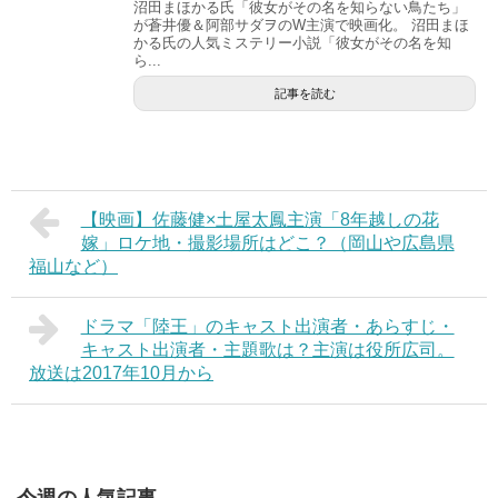
沼田まほかる氏「彼女がその名を知らない鳥たち」
が蒼井優＆阿部サダヲのW主演で映画化。 沼田まほ
かる氏の人気ミステリー小説「彼女がその名を知
ら...
記事を読む
【映画】佐藤健×土屋太鳳主演「8年越しの花
嫁」ロケ地・撮影場所はどこ？（岡山や広島県
福山など）
ドラマ「陸王」のキャスト出演者・あらすじ・
キャスト出演者・主題歌は？主演は役所広司。
放送は2017年10月から