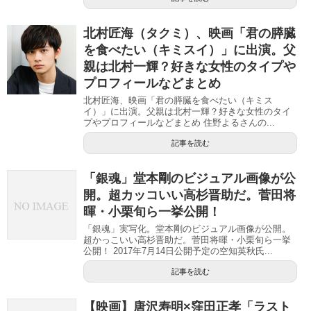
北村匠海（タクミ）、映画「君の膵臓
を食べたい（キミスイ）」に出演。父
親は北村一輝？好きな女性のタイプや
プロフィールなどまとめ
北村匠海、映画「君の膵臓を食べたい（キミス
イ）」に出演。父親は北村一輝？好きな女性のタイ
プやプロフィールなどまとめ 住野よるさんの...
記事を読む
「銀魂」堂本剛のビジュアル画像が公
開。超カッコいい高杉晋助だ。菅田将
暉・小栗旬ら一挙公開！
「銀魂」実写化。堂本剛のビジュアル画像が公開。
超かっこいい高杉晋助だ。菅田将暉・小栗旬ら一挙
公開！ 2017年7月14日公開予定の空知英秋氏...
記事を読む
【映画】唐沢寿明×窪田正孝「ラスト