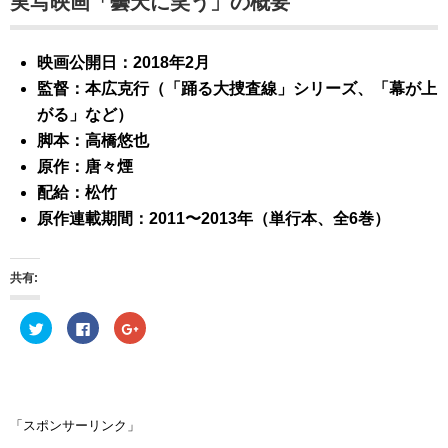
実写映画「曇天に笑う」の概要
映画公開日：2018年2月
監督：本広克行（「踊る大捜査線」シリーズ、「幕が上
がる」など）
脚本：高橋悠也
原作：唐々煙
配給：松竹
原作連載期間：2011〜2013年（単行本、全6巻）
共有:
ク
F
ク
リ
a
リ
ッ
c
ッ
ク
e
ク
し
b
し
て
o
て
T
o
G
w
k
o
i
で
o
「スポンサーリンク」
t
共
g
t
有
l