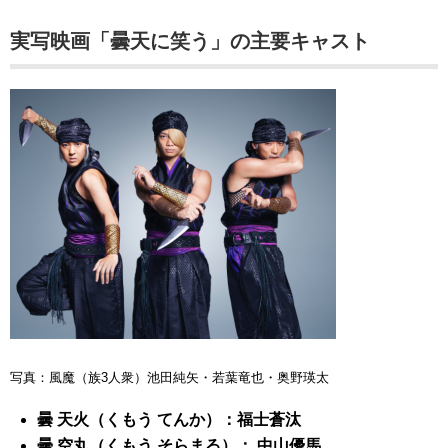
実写映画「曇天に笑う」の主要キャスト
写真：風魔（族3人衆）池田純矢・若葉竜也・奥野瑛太
曇 天火（くもう てんか）：福士蒼汰
曇 空丸（くもう そらまる）： 中山優馬