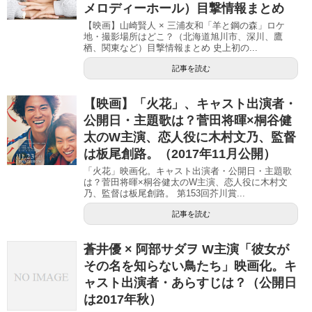
メロディーホール）目撃情報まとめ
【映画】山崎賢人 × 三浦友和「羊と鋼の森」ロケ
地・撮影場所はどこ？（北海道旭川市、深川、鷹
栖、関東など）目撃情報まとめ 史上初の...
記事を読む
【映画】「火花」、キャスト出演者・
公開日・主題歌は？菅田将暉×桐谷健
太のW主演、恋人役に木村文乃、監督
は板尾創路。（2017年11月公開）
「火花」映画化。キャスト出演者・公開日・主題歌
は？菅田将暉×桐谷健太のW主演、恋人役に木村文
乃、監督は板尾創路。 第153回芥川賞...
記事を読む
蒼井優 × 阿部サダヲ W主演「彼女が
その名を知らない鳥たち」映画化。キ
ャスト出演者・あらすじは？（公開日
は2017年秋）