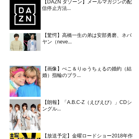
【DAZN ダゾーン】メールマガジンの配
信停止方法...
【驚愕】高橋一生の弟は安部勇磨、ネバ
ヤン（neve...
【画像】ぺこ＆りゅうちぇるの婚約（結
婚）指輪のブラ...
【朗報】「A.B.C-Z（えびえび）」CDシ
ングル...
【放送予定】金曜ロードショー2018年作