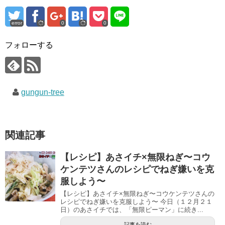
で
に
で
共
は
共
有
ク
有
(
リ
(
error
0
0
新
ッ
新
し
ク
し
い
し
い
ウ
て
ウ
フォローする
ィ
く
ィ
ン
だ
ン
ド
さ
ド
ウ
い
ウ
で
(
で
開
新
開
き
し
き
gungun-tree
ま
い
ま
す
ウ
す
)
ィ
)
ン
ド
ウ
で
関連記事
開
き
ま
す
【レシピ】あさイチ×無限ねぎ〜コウ
)
ケンテツさんのレシピでねぎ嫌いを克
服しよう〜
【レシピ】あさイチ×無限ねぎ〜コウケンテツさんの
レシピでねぎ嫌いを克服しよう〜 今日（１２月２１
日）のあさイチでは、「無限ピーマン」に続き...
記事を読む