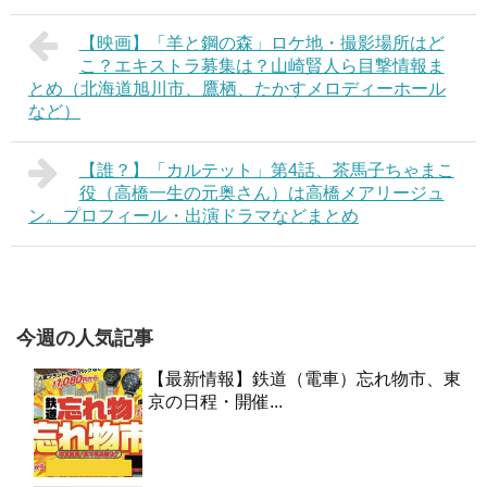
【映画】「羊と鋼の森」ロケ地・撮影場所はど
こ？エキストラ募集は？山崎賢人ら目撃情報ま
とめ（北海道旭川市、鷹栖、たかすメロディーホール
など）
【誰？】「カルテット」第4話、茶馬子ちゃまこ
役（高橋一生の元奥さん）は高橋メアリージュ
ン。プロフィール・出演ドラマなどまとめ
今週の人気記事
【最新情報】鉄道（電車）忘れ物市、東
京の日程・開催...