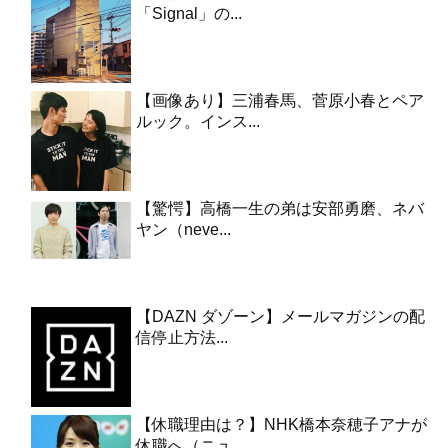
「Signal」の...
【画像あり】三浦春馬、菅原小春とペア
ルック。インス...
【驚愕】高橋一生の弟は安部勇磨、ネバ
ヤン（neve...
【DAZN ダゾーン】メールマガジンの配
信停止方法...
【休職理由は？】NHK橋本奈穂子アナが
休職へ（ニュ...