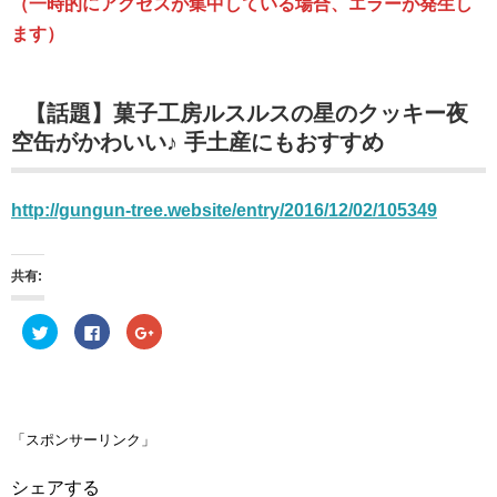
（一時的にアクセスが集中している場合、エラーが発生し
ます）
【話題】菓子工房ルスルスの星のクッキー夜
空缶がかわいい♪ 手土産にもおすすめ
http://gungun-tree.website/entry/2016/12/02/105349
共有:
ク
F
ク
リ
a
リ
ッ
c
ッ
ク
e
ク
し
b
し
て
o
て
T
o
G
w
k
o
i
で
o
「スポンサーリンク」
t
共
g
t
有
l
e
す
e
シェアする
r
る
+