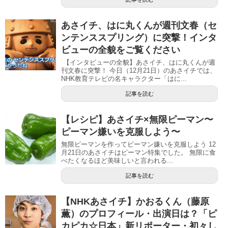
あさイチ、はに丸くんが週刊文春（セ
ンテンススプリング）に突撃！インタ
ビューの全貌をご覧ください
【インタビューの全貌】あさイチ、はに丸くんが週
刊文春に突撃！ 今日（12月21日）のあさイチでは、
NHK教育テレビの名キャラクター「はに...
記事を読む
【レシピ】あさイチ×無限ピーマン〜
ピーマン嫌いを克服しよう〜
無限ピーマンを作ってピーマン嫌いを克服しよう 12
月21日のあさイチはピーマン特集でした。 無限に食
べたくなるほど美味しいと言われる...
記事を読む
【NHKあさイチ】かおるくん（藤原
薫）のプロフィール・出演日は？「ピ
カピカ☆日本」新リポーター・初々し