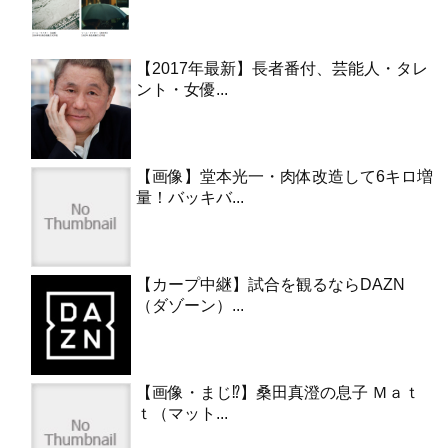
【2017年最新】長者番付、芸能人・タレ
ント・女優...
【画像】堂本光一・肉体改造して6キロ増
量！バッキバ...
【カープ中継】試合を観るならDAZN
（ダゾーン）...
【画像・まじ⁉︎】桑田真澄の息子 Ｍａｔ
ｔ（マット...