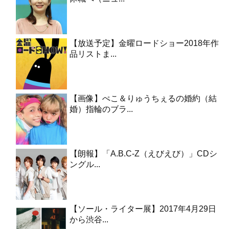
【放送予定】金曜ロードショー2018年作
品リストま...
【画像】ぺこ＆りゅうちぇるの婚約（結
婚）指輪のブラ...
【朗報】「A.B.C-Z（えびえび）」CDシ
ングル...
【ソール・ライター展】2017年4月29日
から渋谷...