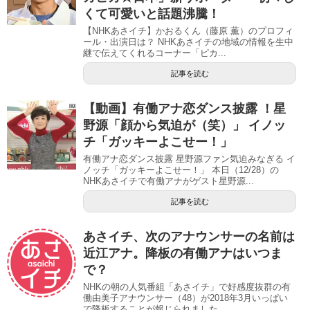
くて可愛いと話題沸騰！
【NHKあさイチ】かおるくん（藤原 薫）のプロフィ
ール・出演日は？ NHKあさイチの地域の情報を生中
継で伝えてくれるコーナー「ピカ...
記事を読む
【動画】有働アナ恋ダンス披露 ！星
野源「顔から気迫が（笑）」 イノッ
チ「ガッキーよこせー！」
有働アナ恋ダンス披露 星野源ファン気迫みなぎる イ
ノッチ「ガッキーよこせー！」 本日（12/28）の
NHKあさイチで有働アナがゲスト星野源...
記事を読む
あさイチ、次のアナウンサーの名前は
近江アナ。降板の有働アナはいつま
で？
NHKの朝の人気番組「あさイチ」で好感度抜群の有
働由美子アナウンサー（48）が2018年3月いっぱい
で降板することが報じられました。 ...